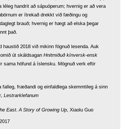
a léleg handrit að sápuóperum; hvernig er að vera
ubörnum er ítrekað drekkt við fæðingu og
daglegt brauð; hvernig er hægt að elska þegar
ennt það.
d haustið 2018 við mikinn fögnuð lesenda. Auk
komið út skáldsagan
Hnitmiðuð kínversk-ensk
ir sama höfund á íslensku. Mögnuð verk eftir
a falleg, fræðandi og einfaldlega skemmtileg á sinn
r,
Lestrarklefanum
the
East. A Story of Growing Up
, Xiaolu Guo
 2017