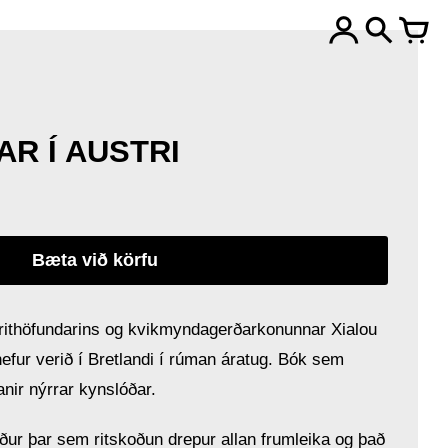
AR Í AUSTRI
Bæta við körfu
rithöfundarins og kvikmyndagerðarkonunnar Xialou
efur verið í Bretlandi í rúman áratug. Bók sem
vanir nýrrar kynslóðar.
ður þar sem ritskoðun drepur allan frumleika og það