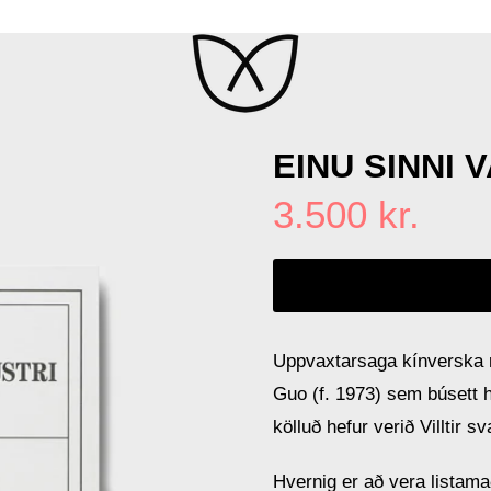
EINU SINNI V
3.500 kr.
Uppvaxtarsaga kínverska 
Guo (f. 1973) sem búsett h
kölluð hefur verið Villtir s
Hvernig er að vera listama