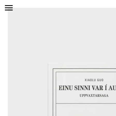
Beint
í
efni