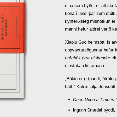
eina sem býðst er að skrif
kona í landi þar sem stúlk
kynferðisleg misnotkun er 
manni hefur aldrei verið k
Xiaolu Guo heimsótti Íslan
uppvaxtarsögunnar hefur 
orðabók fyrir elskendur
eft
einstakan listamann.
„Bókin er grípandi, ótrúleg
hátt.“
Katrín Lilja Jónsdótti
Once Upon a Time in 
Ingunn Snædal þýddi,